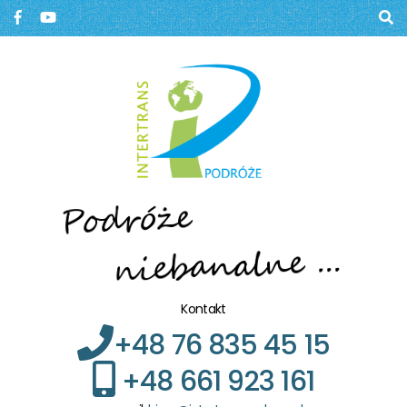
Biuro podróży, Głogów
BIURO PODRÓŻY W
GŁOGOWIE
Kontakt
+48 76 835 45 15
+48 661 923 161