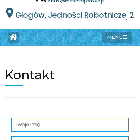
e-mail:
biuro@intertranspodroze.pl
Głogów, Jedności Robotniczej 2
MENU
Kontakt