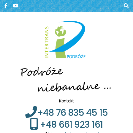
Biuro podróży, Głogów
BIURO PODRÓŻY W
GŁOGOWIE
Kontakt
+48 76 835 45 15
+48 661 923 161