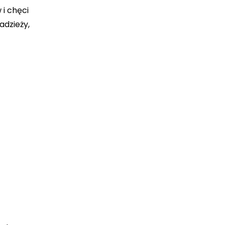
 i chęci
adzieży,