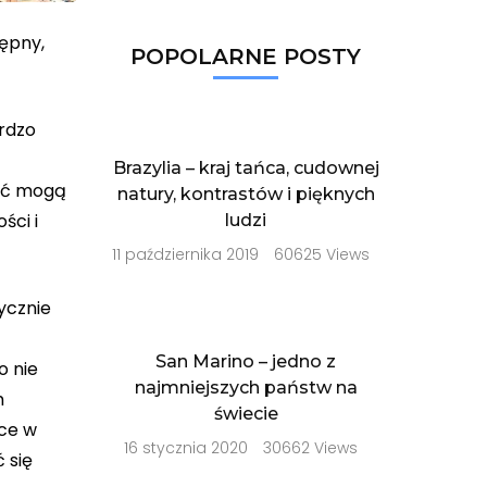
tępny,
POPOLARNE POSTY
rdzo
Brazylia – kraj tańca, cudownej
nać mogą
natury, kontrastów i pięknych
ści i
ludzi
11 października 2019
60625 Views
ycznie
San Marino – jedno z
o nie
najmniejszych państw na
m
świecie
ice w
16 stycznia 2020
30662 Views
 się