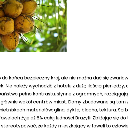
to do końca bezpieczny kraj, ale nie można dać się zwariow
 Nie należy wychodzić z hotelu z dużą ilością pieniędzy, 
 państwo pełno kontrastu, słynne z ogromnych, rozciągają
 głównie wokół centrów miast. Domy zbudowane są tam 
mietniskach materiałów: glina, dykta, blacha, tektura. Są 
fawelach żyje aż 6% całej ludności Brazylii. Zbliżając się do
a stereotypować, że każdy mieszkający w faweli to człowi