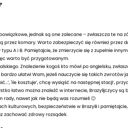
?
 obowiązkowe, jednak są one zalecane – zwłaszcza te na z
ną przez komary. Warto zabezpieczyć się również przez 
pu A i B. Pamiętajcie, że zmierzycie się z zupełnie innym
 więc warto być przygotowanym.
skiego. Znalezienie kogoś kto mówi po angielsku, zwłas
ardzo ułatwi Wam, jeżeli nauczycie się takich zwrotów jak
ć…’, 'ile kosztuje’, chcę wysiąść na następnej stacji’, prz
ystko łatwo można znaleźć w internecie, Brazylijczycy są 
am rady, nawet jak nie będą was rozumieli 🙂
h kulturowych, bezpieczeństwie w Brazylii i pamiętajcie, 
az zachować zdrowy rozsądek.