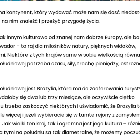
u, na kontynent, który wydawać może nam się dosć niedos
 na nim znaleźć i przeżyć przygodę życia.
ak innym kulturowo od znanej nam dobrze Europy, ale ba
Ekwador – to raj dla miłośników natury, pięknych widoków,
mi. Niektóre z tych krajów same w sobie wielkością rów
łudniowej potrzeba czasu, siły, trochę pieniędzy, ostrożno
łudniowej jest Brazylia, która ma do zaoferowania turyst
ydałoby się dwa lub trzy miesiące, ale oczywiście ciężko
trzeba zaskoczyć niektórych i uświadomić, że Brazylia t
ele więcej i jeżeli wybieracie się w tamte rejony z zamysłe
. Jak wielki ten kraj, tak i ogromna jest jego kultura – różn
 tymi na południu są tak diametralne, że możemy poczuć