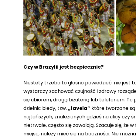
Czy w Brazylii jest bezpiecznie?
Niestety trzeba to głośno powiedzieć: nie jest 
wystarczy zachować czujność i zdrowy rozsądek.
się ubiorem, drogą biżuterią lub telefonem. To
dzielnic biedy, tzw.
„favela”
które tworzone są
najtańszych, znalezionych gdzieś na ulicy czy ś
nietrwałe, często się zawalają. Szacuje się, że w 
miejsc, należy mieć się na baczności. Nie możn