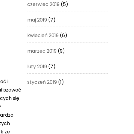
czerwiec 2019
(5)
maj 2019
(7)
kwiecień 2019
(6)
marzec 2019
(9)
luty 2019
(7)
ać i
styczeń 2019
(1)
afiszować
cych się
z
bardzo
 tych
ek ze