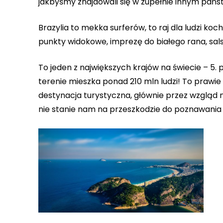
jakbyśmy znajdowali się w zupełnie innym państ
Brazylia to mekka surferów, to raj dla ludzi koc
punkty widokowe, imprezę do białego rana, sals
To jeden z największych krajów na świecie – 5.
terenie mieszka ponad 210 mln ludzi! To prawie 5 
destynacja turystyczna, głównie przez wzgląd n
nie stanie nam na przeszkodzie do poznawania 