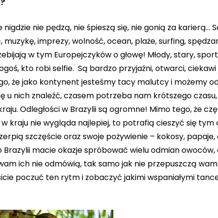
i?
e nigdzie nie pędzą, nie śpieszą się, nie gonią za karierą… 
c, muzykę, imprezy, wolność, ocean, plaże, surfing, spędza
przebijają w tym Europejczyków o głowę! Młody, stary, spor
ś, kto robi selfie. Są bardzo przyjaźni, otwarci, ciekawi 
tego, że jako kontynent jesteśmy tacy malutcy i możemy 
ę u nich znaleźć, czasem potrzeba nam krótszego czasu, 
kraju. Odległości w Brazylii są ogromne! Mimo tego, że czę
w kraju nie wygląda najlepiej, to potrafią cieszyć się tym
zerpią szczęście oraz swoje pożywienie – kokosy, papaje, 
o Brazylii macie okazje spróbować wielu odmian owoców, 
no wam ich nie odmówią, tak samo jak nie przepuszczą wam 
icie poczuć ten rytm i zobaczyć jakimi wspaniałymi tanc