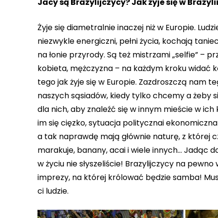
Jacy są Brazylijczycy? Jak żyje się w Brazyli
Żyje się diametralnie inaczej niż w Europie. Ludzi
niezwykle energiczni, pełni życia, kochają tanie
na łonie przyrody. Są też mistrzami „selfie” – 
kobieta, mężczyzna – na każdym kroku widać kogo
tego jak żyje się w Europie. Zazdroszczą nam 
naszych sąsiadów, kiedy tylko chcemy a żeby si
dla nich, aby znaleźć się w innym mieście w ich 
im się cięzko, sytuacja politycznai ekonomiczna 
a tak naprawdę mają głównie naturę, z której c
marakuje, banany, acai i wiele innych… Jadąc d
w życiu nie słyszeliście! Brazylijczycy na pew
imprezy, na której królować będzie samba! Mus
ci ludzie.