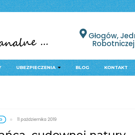
łogów
PODRÓŻY W GŁOGOWIE
Głogów, Jed
Robotniczej
Y
UBEZPIECZENIA
BLOG
KONTAKT
11 października 2019
G
 tańca, cudownej natury,