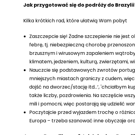
Jak przygotować się do podróży do Brazylii
Kilka krótkich rad, które ułatwią Wam pobyt
Zaszczepcie się! Żadne szczepienie nie jest
febrę, tj. niebezpieczną chorobę przenoszo
brzusznym i wirusowym zapaleniem wątroby ty
klimatem, jedzeniem, kulturą, zwierzętami,
Nauczcie się podstawowych zwrotów portugal
mniejszych miastach graniczy z cudem, więc b
dojść na dworzec/stację itd…’, 'chciałbym kupi
także liczby, pozdrowienia. Na szczęście wsz
mili i pomocni, więc postarają się udzielić w
Poczytajcie przed wyjazdem trochę o różnicac
Europa – trzeba szanować inne obyczaje or