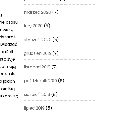
marzec 2020
(7)
Są
nie czasu
luty 2020
(5)
towiec,
świata i
styczeń 2020
(5)
odwiedzać
aniżeli
grudzień 2019
(9)
sto żyje
 co mają
listopad 2019
(7)
acerole,
październik 2019
(6)
o jakich
wielkiej
sierpień 2019
(8)
erzami są
lipiec 2019
(5)