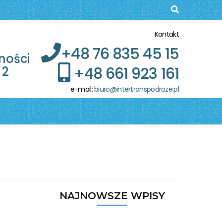
Kontakt
+48 76 835 45 15
ności
+48 661 923 161
 2
e-mail:
biuro@intertranspodroze.pl
NAJNOWSZE WPISY