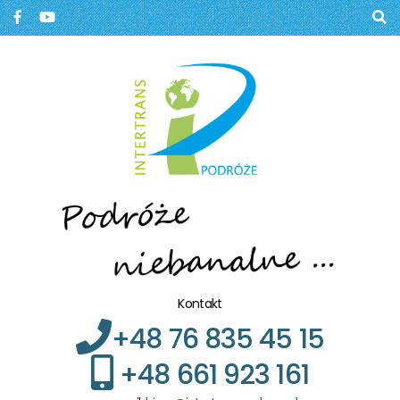
Biuro podróży, Głogów
BIURO PODRÓŻY W
GŁOGOWIE
Kontakt
+48 76 835 45 15
+48 661 923 161