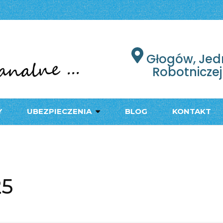
łogów
PODRÓŻY W GŁOGOWIE
Głogów, Jed
Robotniczej
Y
UBEZPIECZENIA
BLOG
KONTAKT
25