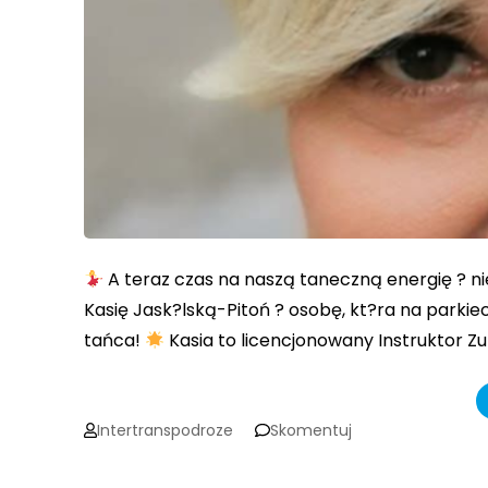
A teraz czas na naszą taneczną energię ? ni
Kasię Jask?lską-Pitoń ? osobę, kt?ra na parkiec
tańca!
Kasia to licencjonowany Instruktor Z
on
Intertranspodroze
Skomentuj
Przedstawiamy
kadrę