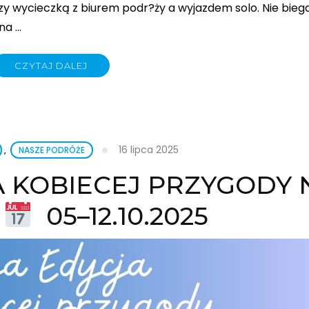
dzy wycieczką z biurem podr?ży a wyjazdem solo. Nie bie
na …
CZYTAJ DALEJ
16 lipca 2025
,
NASZE PODRÓŻE
 KOBIECEJ PRZYGODY 
!
05–12.10.2025