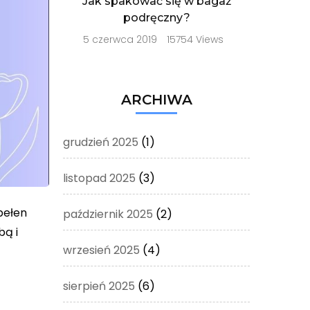
Jak spakować się w bagaż
podręczny?
5 czerwca 2019
15754 Views
ARCHIWA
grudzień 2025
(1)
listopad 2025
(3)
pełen
październik 2025
(2)
bą i
wrzesień 2025
(4)
sierpień 2025
(6)