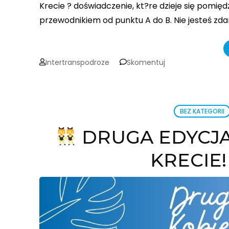
Krecie ? doświadczenie, kt?re dzieje się pomię
przewodnikiem od punktu A do B. Nie jesteś zda
on
Intertranspodroze
Skomentuj
Druga
Edycja
Kobiecej
Przygody
BEZ KATEGORII
na
Krecie
DRUGA EDYCJA
KRECIE