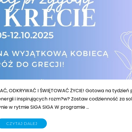
WAĆ, ODKRYWAĆ I ŚWIĘTOWAĆ ŻYCIE! Gotowa na tydzień 
nergii i inspirujących rozm?w? Zostaw codzienność za so
łynie w rytmie SIGA SIGA W programie …
CZYTAJ DALEJ