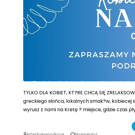
TYLKO DLA KOBIET, KT?RE CHCĄ SIĘ ZRELAKSO
greckiego słońca, lokalnych smak?w, kobiecej e
wyrusz z nami na Kretę ? miejsce, gdzie czas p
on
Intertranspodroze
Skomentuj