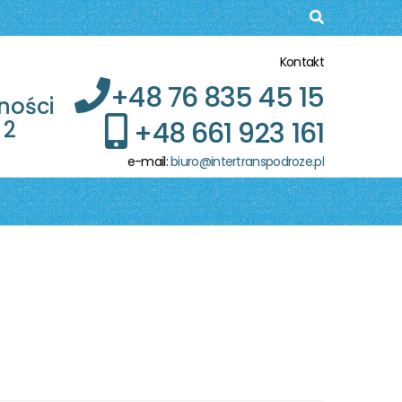
Kontakt
+48 76 835 45 15
ności
+48 661 923 161
 2
e-mail:
biuro@intertranspodroze.pl