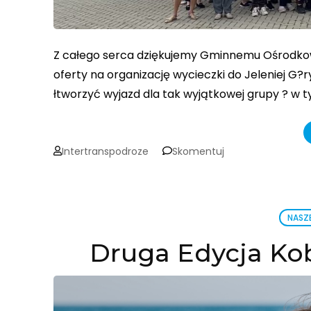
Z całego serca dziękujemy Gminnemu Ośrodkowi
oferty na organizację wycieczki do Jeleniej G?ry
łtworzyć wyjazd dla tak wyjątkowej grupy ? w t
on
Intertranspodroze
Skomentuj
Podziękowania
dla
Gminy
NASZ
Kotla
Druga Edycja Kob