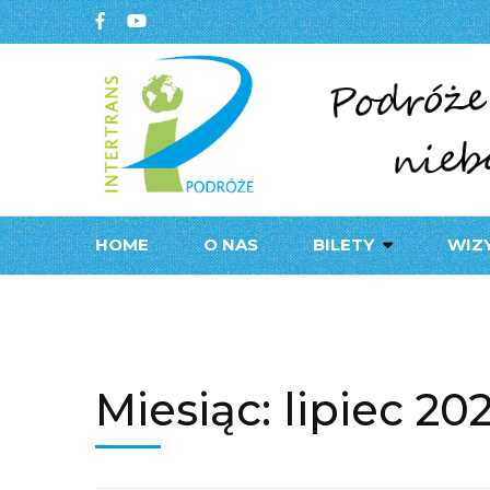
Biuro podróży, G
BIURO 
HOME
O NAS
BILETY
WIZ
Miesiąc:
lipiec 20