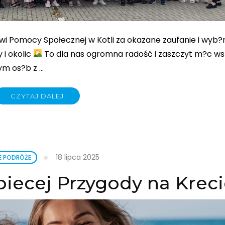
 Pomocy Społecznej w Kotli za okazane zaufanie i wyb?r
 i okolic
To dla nas ogromna radość i zaszczyt m?c w
ym os?b z …
CZYTAJ DALEJ
18 lipca 2025
E PODRÓŻE
iecej Przygody na Kreci