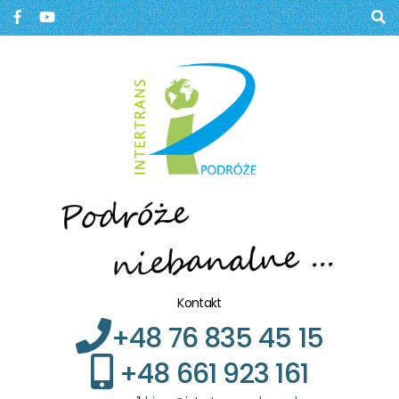
Biuro podróży, Głogów
BIURO PODRÓŻY W
GŁOGOWIE
Kontakt
+48 76 835 45 15
+48 661 923 161