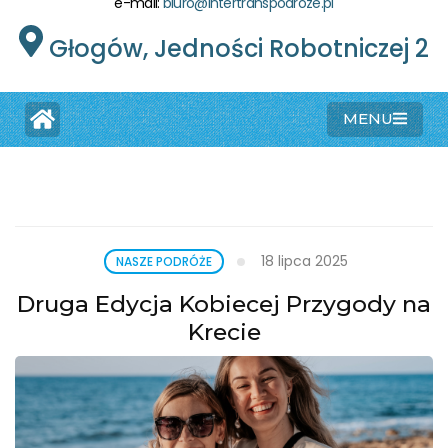
e-mail:
biuro@intertranspodroze.pl
Głogów, Jedności Robotniczej 2
MENU
18 lipca 2025
NASZE PODRÓŻE
Druga Edycja Kobiecej Przygody na
Krecie