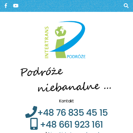
Biuro podróży, Głogów
BIURO PODRÓŻY W
GŁOGOWIE
Kontakt
+48 76 835 45 15
+48 661 923 161