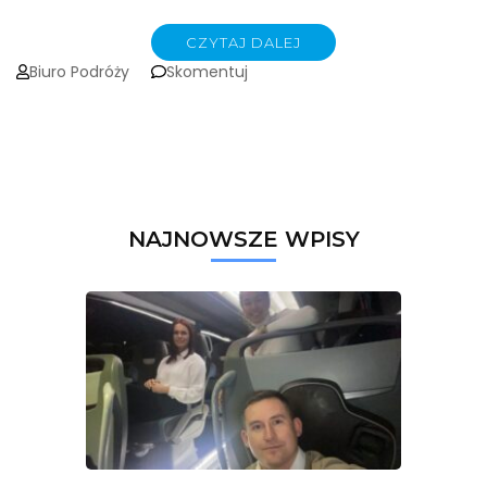
CZYTAJ DALEJ
on
Biuro Podróży
Skomentuj
ATRAKCJE
TURYSTYCZNE
LUBELSZCZYZNY
NAJNOWSZE WPISY