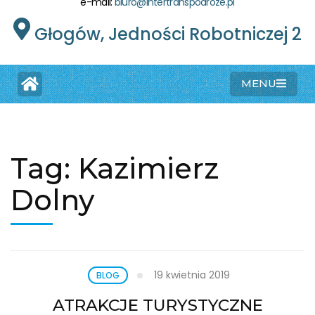
e-mail:
biuro@intertranspodroze.pl
Głogów, Jedności Robotniczej 2
MENU
Tag:
Kazimierz
Dolny
19 kwietnia 2019
BLOG
ATRAKCJE TURYSTYCZNE