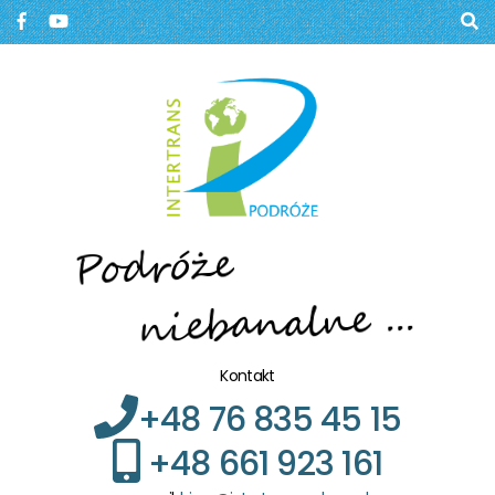
Biuro podróży, Głogów
BIURO PODRÓŻY W
GŁOGOWIE
Kontakt
+48 76 835 45 15
+48 661 923 161