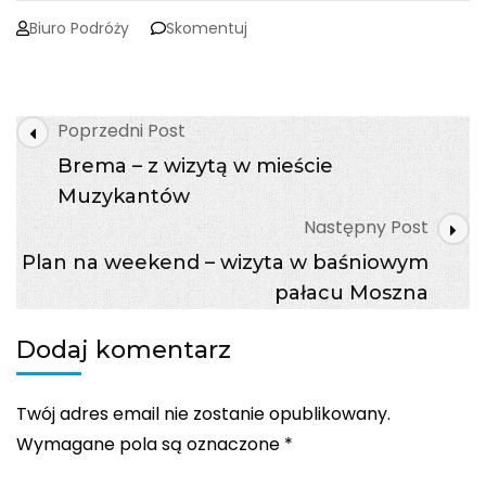
on
Biuro Podróży
Skomentuj
ŚWIĘTOKRZYSKIE
INSPIRACJE
–
NA
Post
Poprzedni Post
SZLAKU
Navigation
TECHNIKI
Brema – z wizytą w mieście
Muzykantów
Następny Post
Plan na weekend – wizyta w baśniowym
pałacu Moszna
Dodaj komentarz
Twój adres email nie zostanie opublikowany.
Wymagane pola są oznaczone
*