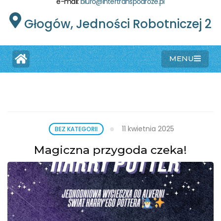
e-mail:
biuro@intertranspodroze.pl
Głogów, Jedności Robotniczej 2
MENU
11 kwietnia 2025
BEZ KATEGORII
Magiczna przygoda czeka!