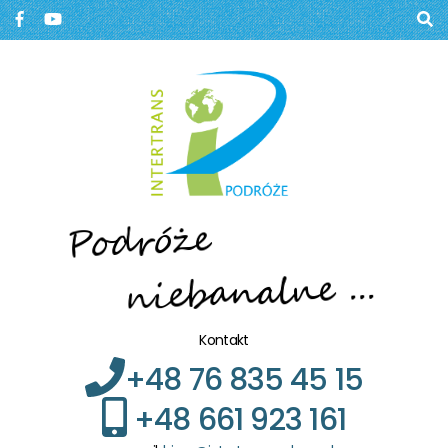
Biuro podróży, Głogów
BIURO PODRÓŻY W
GŁOGOWIE
Kontakt
+48 76 835 45 15
+48 661 923 161