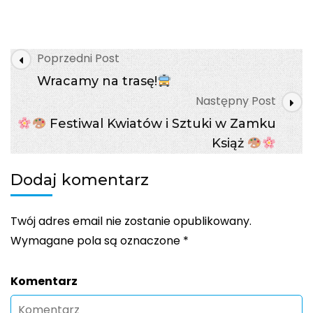
Magiczna
przygoda
czeka!
Post
Poprzedni Post
Navigation
Wracamy na trasę!
Następny Post
Festiwal Kwiatów i Sztuki w Zamku
Książ
Dodaj komentarz
Twój adres email nie zostanie opublikowany.
Wymagane pola są oznaczone
*
Komentarz