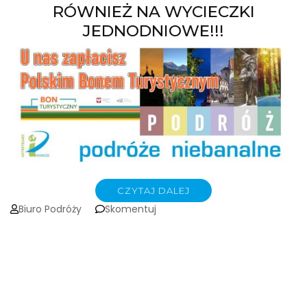
RÓWNIEŻ NA WYCIECZKI
JEDNODNIOWE!!!
CZYTAJ DALEJ
on
Biuro Podróży
Skomentuj
UWAGA!!!
TERAZ
POLSKI
BON
TURYSTYCZNY
REALIZUJEMY