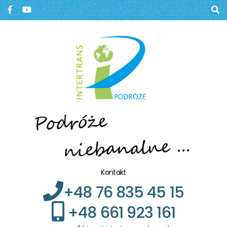
Biuro podróży, Głogów
BIURO PODRÓŻY W
GŁOGOWIE
Kontakt
+48 76 835 45 15
+48 661 923 161