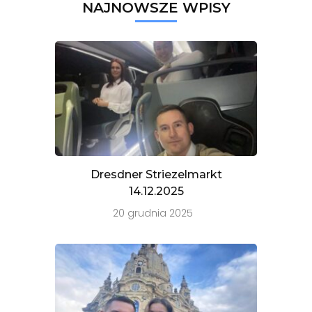
RÓWNIEŻ
NAJNOWSZE WPISY
NA
WYCIECZKI
JEDNODNIOWE!!!
Dresdner Striezelmarkt
14.12.2025
20 grudnia 2025