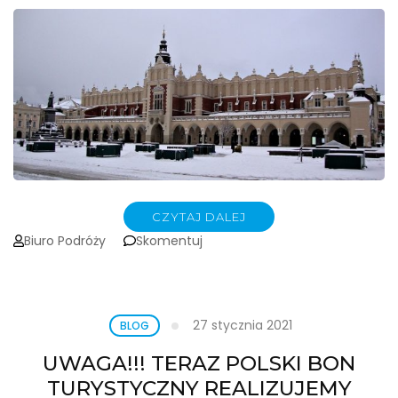
CZYTAJ DALEJ
on
Biuro Podróży
Skomentuj
KRAKÓW
świątecznie
10-
11.12.2022
27 stycznia 2021
BLOG
UWAGA!!! TERAZ POLSKI BON
TURYSTYCZNY REALIZUJEMY