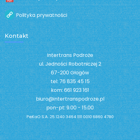
Polityka prywatności
Kontakt
Intertrans Podroże
ul. Jedności Robotniczej 2
67-200 Głogów
tel: 76 835 45 15
kom: 661 923 161
biuro@intertranspodroze.pl
pon-pt: 9.00 - 15.00
PeKaO S.A. 25 1240 3464 1111 0010 6860 4780