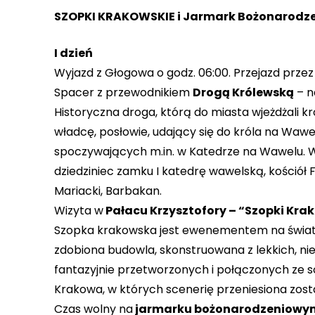
SZOPKI KRAKOWSKIE i Jarmark Bożonarodz
I dzień
Wyjazd z Głogowa o godz. 06:00. Przejazd przez
Spacer z przewodnikiem
Drogą Królewską
– n
Historyczna droga, którą do miasta wjeżdżali kr
władcę, posłowie, udający się do króla na Wawe
spoczywających m.in. w Katedrze na Wawelu. W
dziedziniec zamku I katedrę wawelską, kościół 
Mariacki, Barbakan.
Wizyta w
Pałacu Krzysztofory – “Szopki Kra
Szopka krakowska jest ewenementem na świato
zdobiona budowla, skonstruowana z lekkich, n
fantazyjnie przetworzonych i połączonych ze
Krakowa, w których scenerię przeniesiona zost
Czas wolny na
jarmarku bożonarodzeniowy