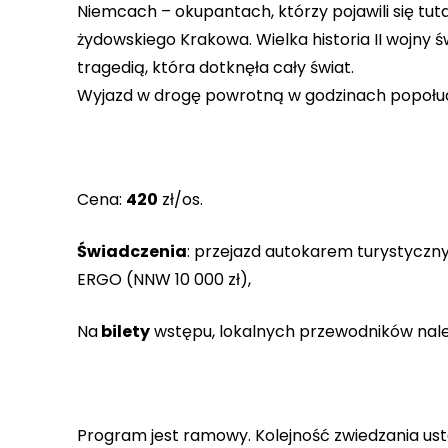
Niemcach – okupantach, którzy pojawili się tutaj
żydowskiego Krakowa. Wielka historia II wojny ś
tragedią, która dotknęła cały świat.
Wyjazd w drogę powrotną w godzinach popołu
Cena:
420
zł/os.
Świadczenia
: przejazd autokarem turystycznym
ERGO (NNW 10 000 zł),
Na
bilety
wstępu, lokalnych przewodników na
Program jest ramowy. Kolejność zwiedzania usta