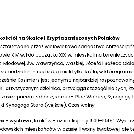
kościół na Skałce I Krypta zasłużonych Polaków
.
kształtowane przez wielowiekowe sąsiedztwo chrześcijań
łowie XIV w. i do początku XIX w. mieszkali na terenie „ży
c Miodowej, św. Wawrzyńca, Wąskiej, Józefa i Bożego Ciała.
 samodzielnie – nad sobą mieli tylko króla, w którego imie
eśnie Kazimierz jest jednym z najbardziej rozpoznawaln
 i artystycznym dzielnica, przyciąga szczególnie tych, kt
asie spaceru zobaczysz m.in.- Plac Wolnica, Synagogę I
, Synagoga Stara (wejście). Czas wolny.
ra
– wystawa „Kraków – czas okupacji 1939–1945”. Wystaw
żydowskich mieszkańców w czasie II wojny światowej, ale t