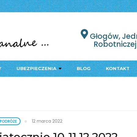
łogów
PODRÓŻY W GŁOGOWIE
Głogów, Jed
Robotniczej
Y
UBEZPIECZENIA
BLOG
KONTAKT
12 marca 2022
 PODRÓŻE
ecznie 10-11.12.2022