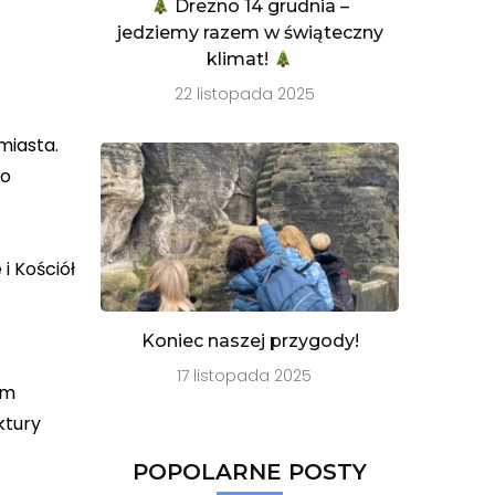
Drezno 14 grudnia –
jedziemy razem w świąteczny
klimat!
22 listopada 2025
miasta.
go
i Kościół
Koniec naszej przygody!
17 listopada 2025
em
ktury
POPOLARNE POSTY