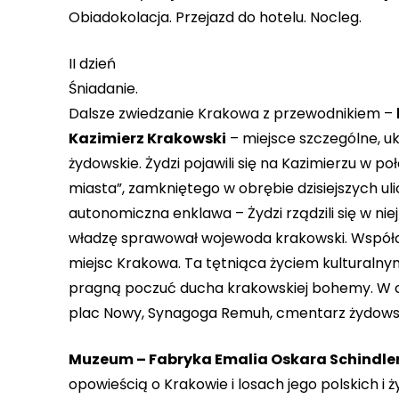
Obiadokolacja. Przejazd do hotelu. Nocleg.
II dzień
Śniadanie.
Dalsze zwiedzanie Krakowa z przewodnikiem –
Kazimierz Krakowski
– miejsce szczególne, u
żydowskie. Żydzi pojawili się na Kazimierzu w po
miasta”, zamkniętego w obrębie dzisiejszych uli
autonomiczna enklawa – Żydzi rządzili się w niej
władzę sprawował wojewoda krakowski. Współcz
miejsc Krakowa. Ta tętniąca życiem kulturalnym
pragną poczuć ducha krakowskiej bohemy. W cz
plac Nowy, Synagoga Remuh, cmentarz żydowski
Muzeum – Fabryka Emalia Oskara Schindle
opowieścią o Krakowie i losach jego polskich i 