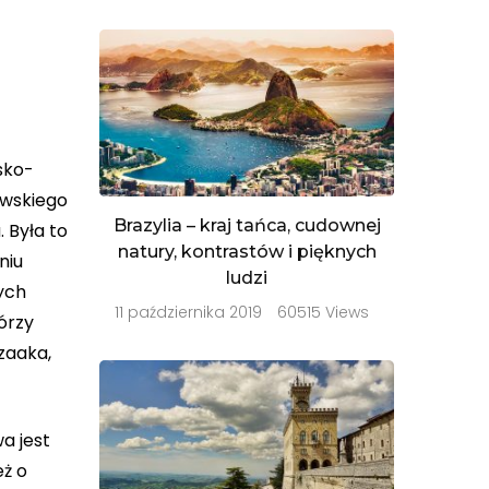
sko-
dowskiego
Brazylia – kraj tańca, cudownej
 Była to
natury, kontrastów i pięknych
niu
ludzi
ych
11 października 2019
60515 Views
órzy
zaaka,
a jest
eż o