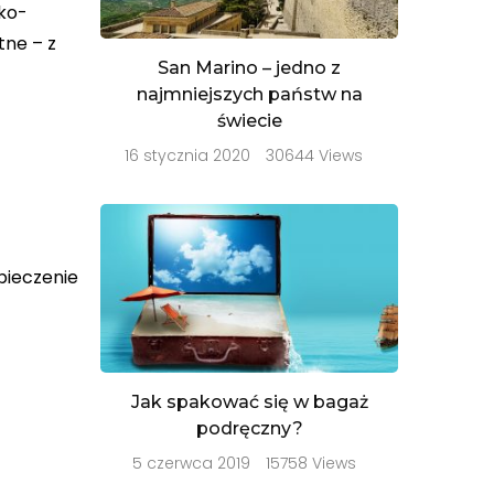
sko-
tne – z
San Marino – jedno z
najmniejszych państw na
świecie
16 stycznia 2020
30644 Views
zpieczenie
Jak spakować się w bagaż
podręczny?
5 czerwca 2019
15758 Views