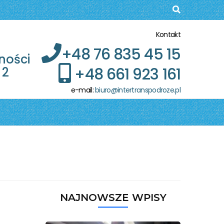
Kontakt
+48 76 835 45 15
ności
+48 661 923 161
 2
e-mail:
biuro@intertranspodroze.pl
NAJNOWSZE WPISY