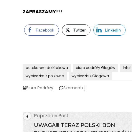
ZAPRASZAMY!!!
Facebook
Twitter
LinkedIn
autokarem do Krakowa
biuro podróży Głogów
Inter
wycieczka z polkowic
wycieczki z Głogowa
on
Biuro Podróży
Skomentuj
KRAKÓW
świątecznie
10-
11.12.2022
Post
Poprzedni Post
Navigation
UWAGA!!! TERAZ POLSKI BON