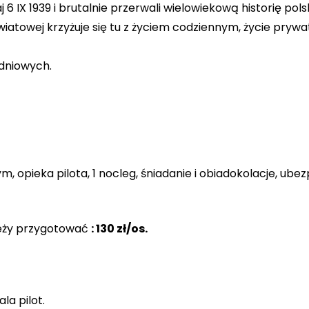
 6 IX 1939 i brutalnie przerwali wielowiekową historię pol
wiatowej krzyżuje się tu z życiem codziennym, życie prywa
dniowych.
, opieka pilota, 1 nocleg, śniadanie i obiadokolacje, ube
leży przygotować
: 130 zł/os.
la pilot.