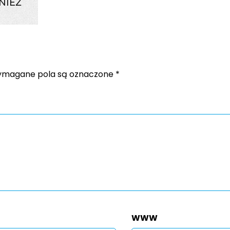
NIEŻ
magane pola są oznaczone
*
WWW