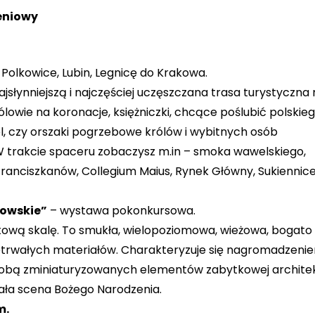
eniowy
 Polkowice, Lubin, Legnicę do Krakowa.
ajsłynniejszą i najczęściej uczęszczana trasa turystyczna 
ólowie na koronacje, księżniczki, chcące poślubić polskie
l, czy orszaki pogrzebowe królów i wybitnych osób
 trakcie spaceru zobaczysz m.in – smoka wawelskiego,
Franciszkanów, Collegium Maius, Rynek Główny, Sukiennice 
kowskie”
– wystawa pokonkursowa.
wą skalę. To smukła, wielopoziomowa, wieżowa, bogato
ietrwałych materiałów. Charakteryzuje się nagromadzeni
 sobą zminiaturyzowanych elementów zabytkowej archite
ała scena Bożego Narodzenia.
m.