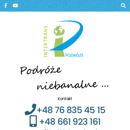
Biuro podróży, Głogów
BIURO PODRÓŻY W
GŁOGOWIE
Kontakt
+48 76 835 45 15
+48 661 923 161