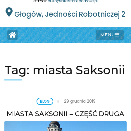
e-mail:
biuro@intertranspodroze.pl
Głogów, Jedności Robotniczej 2
MENU
Tag:
miasta Saksonii
29 grudnia 2019
BLOG
MIASTA SAKSONII – CZĘŚĆ DRUGA