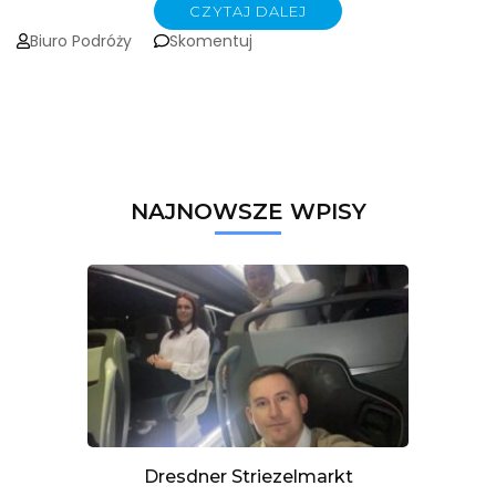
CZYTAJ DALEJ
on
Biuro Podróży
Skomentuj
MIASTA
SAKSONII
–
CZĘŚĆ
DRUGA
NAJNOWSZE WPISY
Dresdner Striezelmarkt