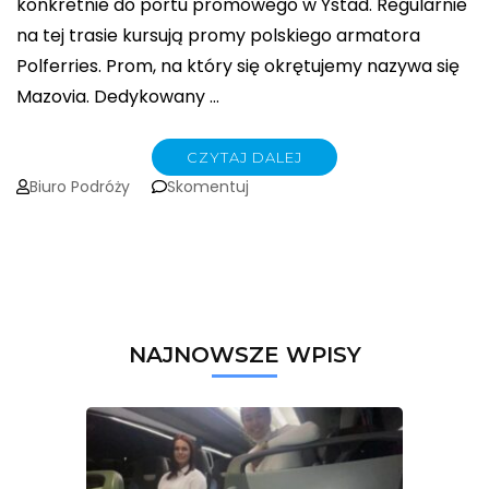
konkretnie do portu promowego w Ystad. Regularnie
na tej trasie kursują promy polskiego armatora
Polferries. Prom, na który się okrętujemy nazywa się
Mazovia. Dedykowany …
CZYTAJ DALEJ
on
Biuro Podróży
Skomentuj
MORZEM
DO
SKANDYNAWSKICH
STOLIC
NAJNOWSZE WPISY