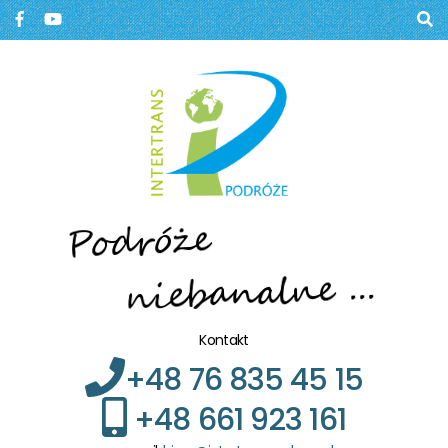
Biuro podróży, Głogów
BIURO PODRÓŻY W
GŁOGOWIE
Kontakt
+48 76 835 45 15
+48 661 923 161