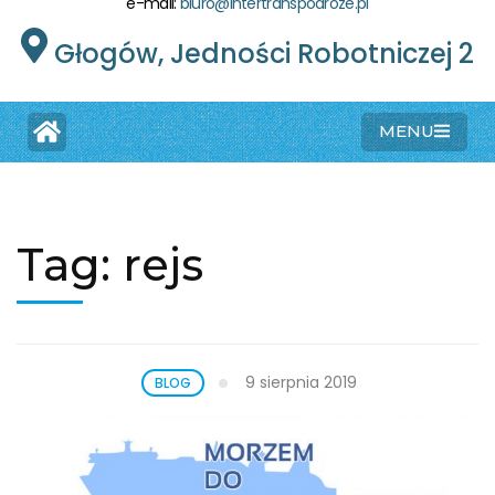
e-mail:
biuro@intertranspodroze.pl
Głogów, Jedności Robotniczej 2
MENU
Tag:
rejs
9 sierpnia 2019
BLOG