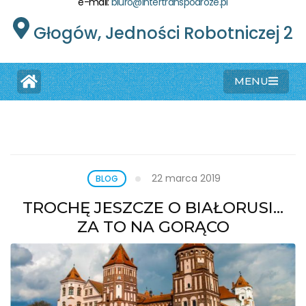
e-mail:
biuro@intertranspodroze.pl
Głogów, Jedności Robotniczej 2
MENU
22 marca 2019
BLOG
TROCHĘ JESZCZE O BIAŁORUSI…
ZA TO NA GORĄCO