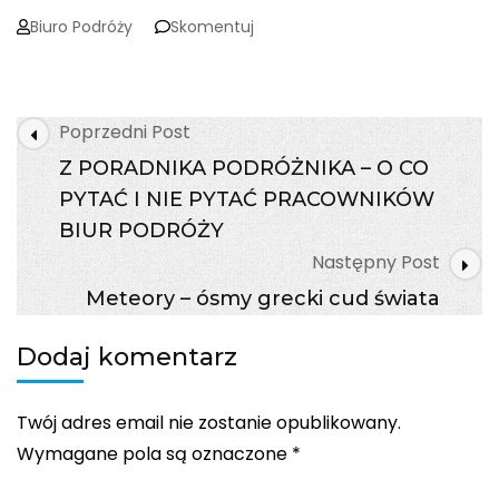
on
Biuro Podróży
Skomentuj
TROCHĘ
JESZCZE
O
BIAŁORUSI…
Post
Poprzedni Post
ZA
Navigation
TO
Z PORADNIKA PODRÓŻNIKA – O CO
NA
PYTAĆ I NIE PYTAĆ PRACOWNIKÓW
GORĄCO
BIUR PODRÓŻY
Następny Post
Meteory – ósmy grecki cud świata
Dodaj komentarz
Twój adres email nie zostanie opublikowany.
Wymagane pola są oznaczone
*