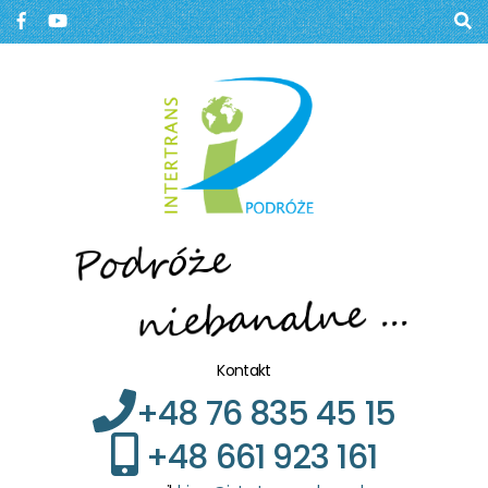
Biuro podróży, Głogów
BIURO PODRÓŻY W
GŁOGOWIE
Kontakt
+48 76 835 45 15
+48 661 923 161