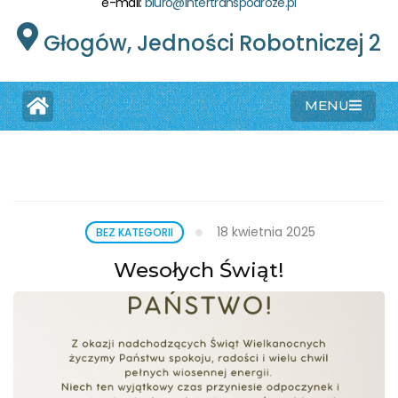
e-mail:
biuro@intertranspodroze.pl
Głogów, Jedności Robotniczej 2
MENU
18 kwietnia 2025
BEZ KATEGORII
Wesołych Świąt!