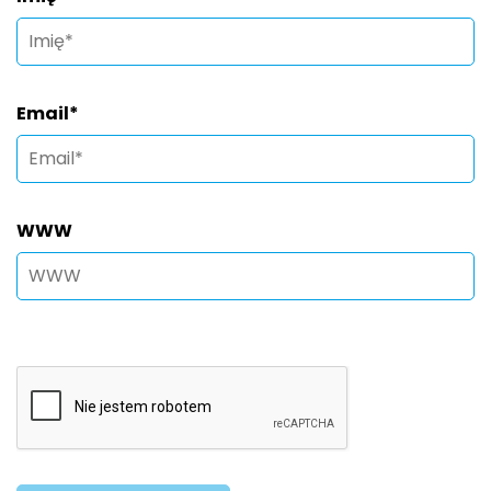
Email
*
WWW