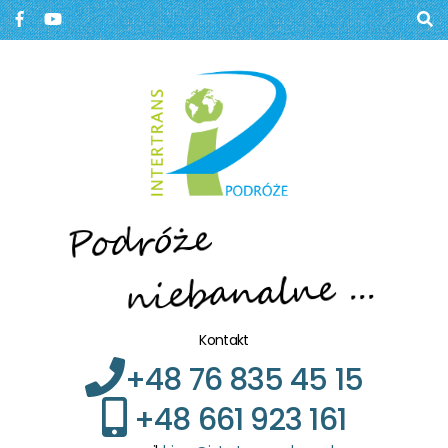
Biuro podróży, Głogów
BIURO PODRÓŻY W
GŁOGOWIE
Kontakt
+48 76 835 45 15
+48 661 923 161