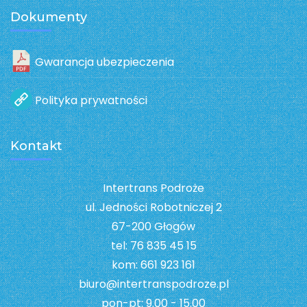
Dokumenty
Gwarancja ubezpieczenia
Polityka prywatności
Kontakt
Intertrans Podroże
ul. Jedności Robotniczej 2
67-200 Głogów
tel: 76 835 45 15
kom: 661 923 161
biuro@intertranspodroze.pl
pon-pt: 9.00 - 15.00