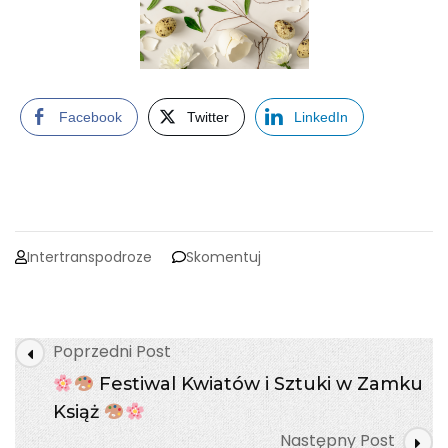
Facebook
Twitter
LinkedIn
on
Intertranspodroze
Skomentuj
Wesołych
Świąt!
Post
Poprzedni Post
Navigation
Festiwal Kwiatów i Sztuki w Zamku
Książ
Następny Post