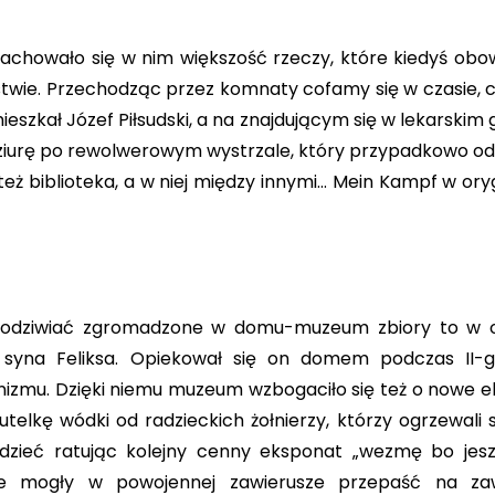
achowało się w nim większość rzeczy, które kiedyś ob
twie. Przechodząc przez komnaty cofamy się w czasie, 
szkał Józef Piłsudski, a na znajdującym się w lekarskim 
ziurę po rewolwerowym wystrzale, który przypadkowo od
eż biblioteka, a w niej między innymi… Mein Kampf w oryg
j podziwiać zgromadzone w domu-muzeum zbiory to w 
syna Feliksa. Opiekował się on domem podczas II-gi
izmu. Dzięki niemu muzeum wzbogaciło się też o nowe 
telkę wódki od radzieckich żołnierzy, którzy ogrzewali 
edzieć ratując kolejny cenny eksponat „wezmę bo jes
óre mogły w powojennej zawierusze przepaść na za