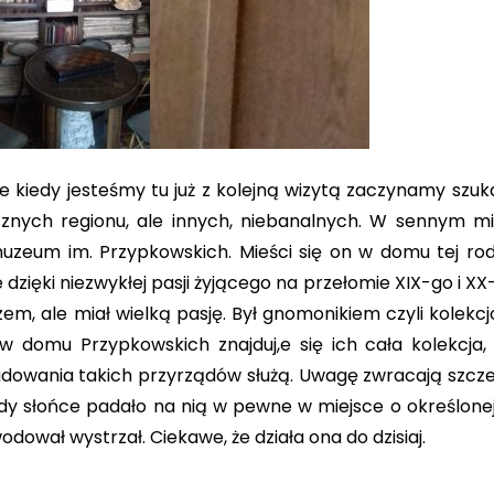
e kiedy jesteśmy tu już z kolejną wizytą zaczynamy szuk
cznych regionu, ale innych, niebanalnych. W sennym m
uzeum im. Przypkowskich. Mieści się on w domu tej rod
eje dzięki niezwykłej pasji żyjącego na przełomie XIX-go i X
em, ale miał wielką pasję. Był gnomonikiem czyli kolekcj
domu Przypkowskich znajduj,e się ich cała kolekcja, 
dowania takich przyrządów służą. Uwagę zwracają szcze
iedy słońce padało na nią w pewne w miejsce o określonej
ował wystrzał. Ciekawe, że działa ona do dzisiaj.