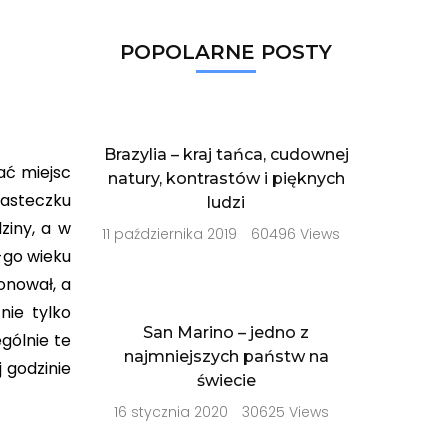
POPOLARNE POSTY
Brazylia – kraj tańca, cudownej
ać miejsc
natury, kontrastów i pięknych
iasteczku
ludzi
ziny, a w
11 października 2019
60496 Views
X-go wieku
onował, a
nie tylko
San Marino – jedno z
gólnie te
najmniejszych państw na
 godzinie
świecie
16 stycznia 2020
30625 Views