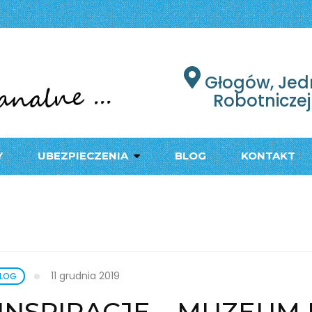
łogów
PODRÓŻY W GŁOGOWIE
Głogów, Jed
Robotniczej
Y
UBEZPIECZENIA
BLOG
KONTAKT
11 grudnia 2019
LOG
INSPIRACJE – MUZEUM 