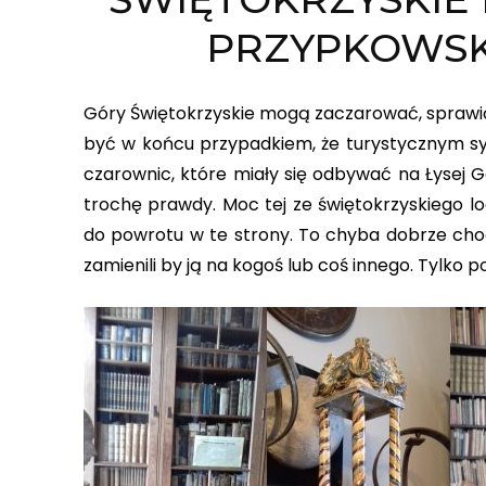
PRZYPKOWSK
Góry Świętokrzyskie mogą zaczarować, sprawić że
być w końcu przypadkiem, że turystycznym s
czarownic, które miały się odbywać na Łysej G
trochę prawdy. Moc tej ze świętokrzyskiego l
do powrotu w te strony. To chyba dobrze choć
zamienili by ją na kogoś lub coś innego. Tylko p