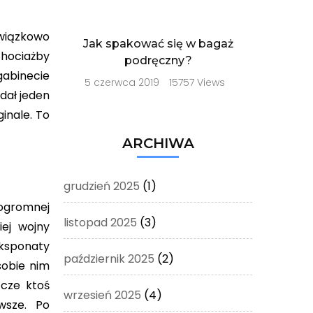
owiązkowo
Jak spakować się w bagaż
chociażby
podręczny?
gabinecie
5 czerwca 2019
15757 Views
dał jeden
inale. To
ARCHIWA
grudzień 2025
(1)
ogromnej
listopad 2025
(3)
ej wojny
eksponaty
październik 2025
(2)
sobie nim
zcze ktoś
wrzesień 2025
(4)
wsze. Po