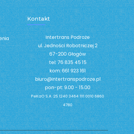
Kontakt
Intertrans Podroże
enia
ul. Jedności Robotniczej 2
67-200 Głogów
tel: 76 835 45 15
kom: 661 923 161
biuro@intertranspodroze.pl
pon-pt: 9.00 - 15.00
PeKaO S.A. 25 1240 3464 1111 0010 6860
4780