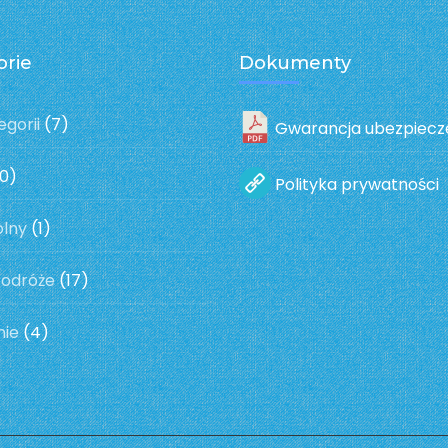
orie
Dokumenty
egorii
(7)
Gwarancja ubezpiecz
0)
Polityka prywatności
olny
(1)
podróże
(17)
nie
(4)