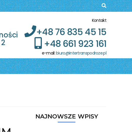
Kontakt
+48 76 835 45 15
ności
+48 661 923 161
 2
e-mail:
biuro@intertranspodroze.pl
NAJNOWSZE WPISY
IM.