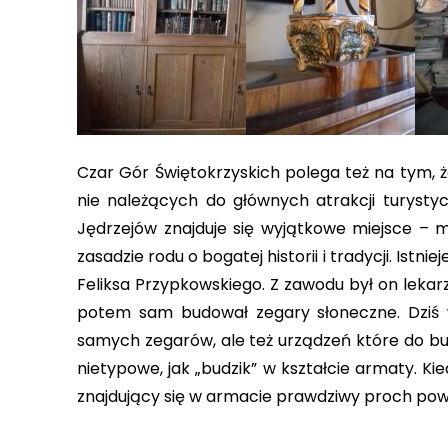
Czar Gór Świętokrzyskich polega też na tym, ż
nie należących do głównych atrakcji turysty
Jędrzejów znajduje się wyjątkowe miejsce – m
zasadzie rodu o bogatej historii i tradycji. Istni
Feliksa Przypkowskiego. Z zawodu był on lekarz
potem sam budował zegary słoneczne. Dziś w 
samych zegarów, ale też urządzeń które do bu
nietypowe, jak „budzik” w kształcie armaty. K
znajdujący się w armacie prawdziwy proch powod