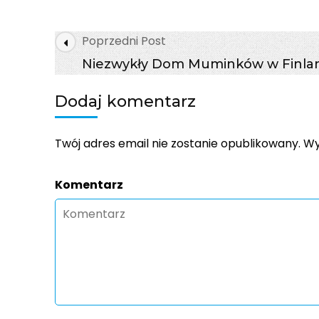
INSPIRACJE
–
MUZEUM
Post
Poprzedni Post
IM.
Navigation
PRZYPKOWSKICH
Niezwykły Dom Muminków w Finlan
W
JĘDRZEJOWIE
Dodaj komentarz
Twój adres email nie zostanie opublikowany.
Wy
Komentarz