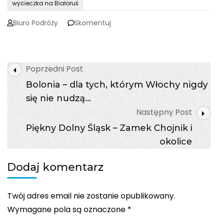
wycieczka na Białoruś
on
Biuro Podróży
Skomentuj
BIAŁORUŚ
DLA
POCZĄTKUJĄCYCH
I
Post
Poprzedni Post
ZAAWANSOWANYCH
Navigation
Bolonia – dla tych, którym Włochy nigdy
się nie nudzą…
Następny Post
Piękny Dolny Śląsk – Zamek Chojnik i
okolice
Dodaj komentarz
Twój adres email nie zostanie opublikowany.
Wymagane pola są oznaczone
*