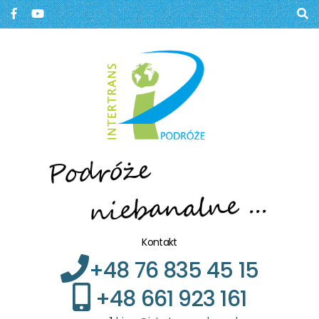
Biuro podróży, Głogów
BIURO PODRÓŻY W
GŁOGOWIE
Kontakt
+48 76 835 45 15
+48 661 923 161