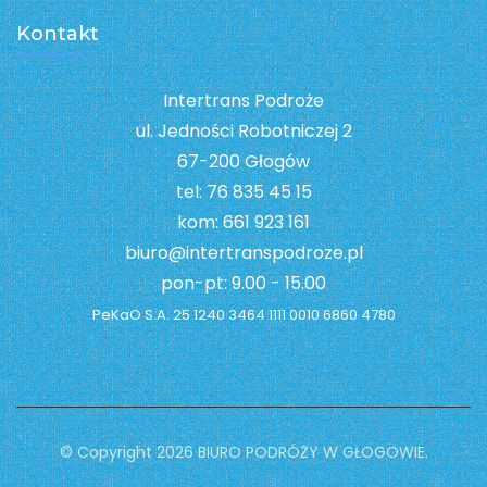
Kontakt
Intertrans Podroże
ul. Jedności Robotniczej 2
67-200 Głogów
tel: 76 835 45 15
kom: 661 923 161
biuro@intertranspodroze.pl
pon-pt: 9.00 - 15.00
PeKaO S.A. 25 1240 3464 1111 0010 6860 4780
© Copyright 2026
BIURO PODRÓŻY W GŁOGOWIE
.