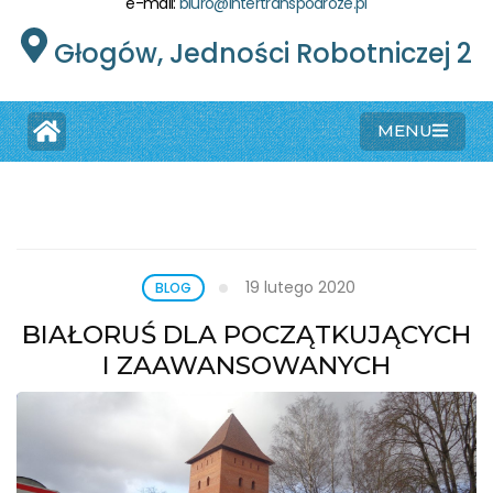
e-mail:
biuro@intertranspodroze.pl
Głogów, Jedności Robotniczej 2
MENU
19 lutego 2020
BLOG
BIAŁORUŚ DLA POCZĄTKUJĄCYCH
I ZAAWANSOWANYCH