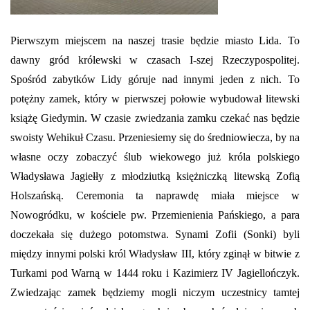
Pierwszym miejscem na naszej trasie będzie miasto Lida. To
dawny gród królewski w czasach I-szej Rzeczypospolitej.
Spośród zabytków Lidy góruje nad innymi jeden z nich. To
potężny zamek, który w pierwszej połowie wybudował litewski
książę Giedymin. W czasie zwiedzania zamku czekać nas będzie
swoisty Wehikuł Czasu. Przeniesiemy się do średniowiecza, by na
własne oczy zobaczyć ślub wiekowego już króla polskiego
Władysława Jagiełły z młodziutką księżniczką litewską Zofią
Holszańską. Ceremonia ta naprawdę miała miejsce w
Nowogródku, w kościele pw. Przemienienia Pańskiego, a para
doczekała się dużego potomstwa. Synami Zofii (Sonki) byli
między innymi polski król Władysław III, który zginął w bitwie z
Turkami pod Warną w 1444 roku i Kazimierz IV Jagiellończyk.
Zwiedzając zamek będziemy mogli niczym uczestnicy tamtej